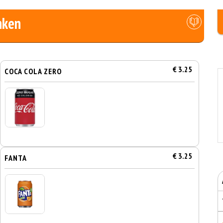
nken
€ 3.25
COCA COLA ZERO
€ 3.25
FANTA