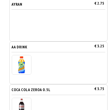
€ 2.75
AYRAN
€ 3.25
AA DRINK
€ 3.75
COCA COLA ZEROA 0.5L